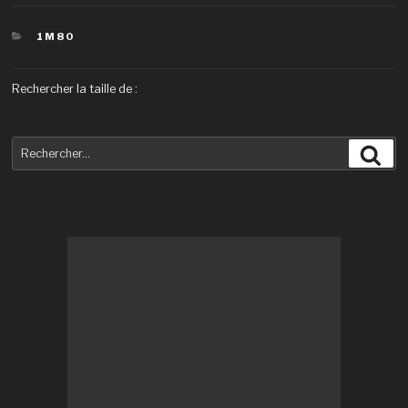
CATÉGORIES
1M80
Rechercher la taille de :
Recherche
Rec
pour
: