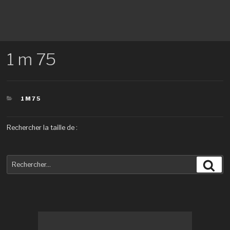
1 m 75
CATÉGORIES
1M75
Rechercher la taille de :
Recherche
Rec
pour
: