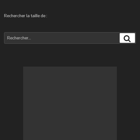
articles
Rechercher la taille de :
Recherche
Rec
pour
: