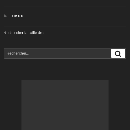
CATÉGORIES
1M80
Rechercher la taille de :
Recherche
Rec
pour
: