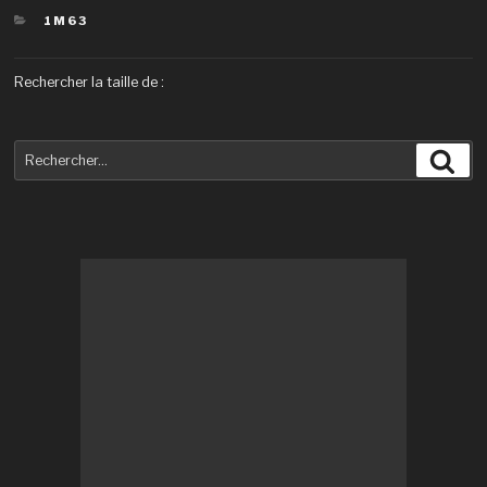
CATÉGORIES
1M63
Rechercher la taille de :
Recherche
Rec
pour
: