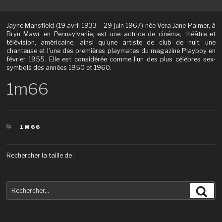
Jayne Mansfield (19 avril 1933 – 29 juin 1967) née Vera Jane Palmer, à
Bryn Mawr en Pennsylvanie, est une actrice de cinéma, théâtre et
télévision, américaine, ainsi qu’une artiste de club de nuit, une
chanteuse et l’une des premières playmates du magazine Playboy en
février 1955. Elle est considérée comme l’un des plus célèbres sex-
symbols des années 1950 et 1960.
1m66
CATÉGORIES
1M66
Rechercher la taille de :
Recherche
Rec
pour
: