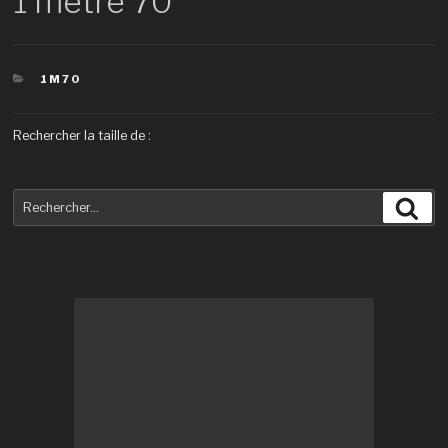
1 mètre 70
CATÉGORIES
1M70
Rechercher la taille de :
Recherche
Rec
pour
: