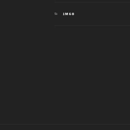
CATÉGORIES
1M68