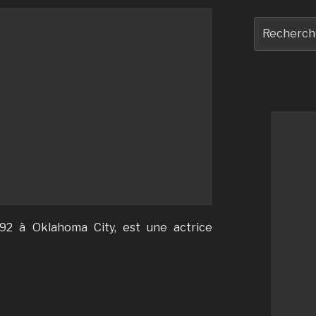
Recherche
pour
:
92 à Oklahoma City, est une actrice