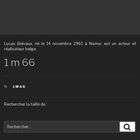
Lucas Belvaux, né le 14 novembre 1961 à Namur, est un acteur et
réalisateur belge.
1 m 66
CATÉGORIES
1M66
Rechercher la taille de :
Recherche
Rec
pour
: