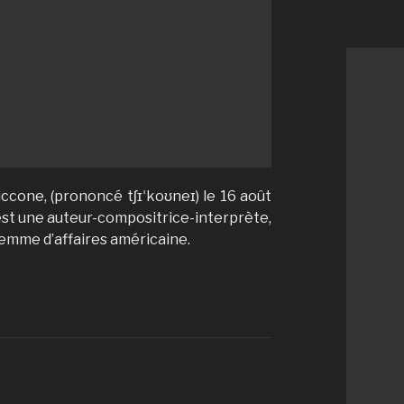
cone, (prononcé tʃɪˈkoʊneɪ) le 16 août
 est une auteur-compositrice-interprète,
 femme d’affaires américaine.