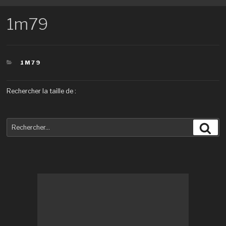
1m79
CATÉGORIES
1M79
Rechercher la taille de :
Recherche
Rec
pour
: