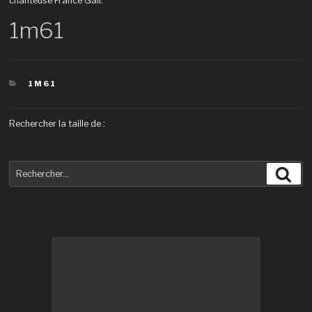
chanteuse France Gall.
1m61
CATÉGORIES
1M61
Rechercher la taille de :
Recherche
Rec
pour
: