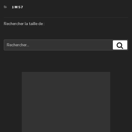
CATÉGORIES
1M57
Rechercher la taille de :
Recherche
Rec
pour
: