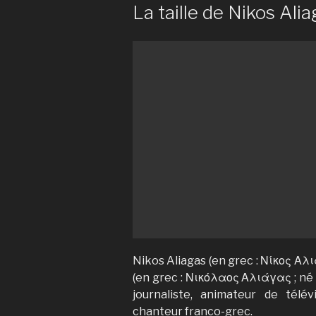
La taille de Nikos Alia
Nikos Aliagas (en grec : Νίκος Αλ
(en grec : Νικόλαος Αλιάγας ; né 
journaliste, animateur de télév
chanteur franco-grec.