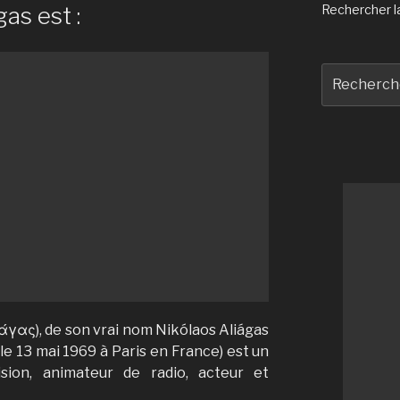
gas est :
Rechercher la 
Recherche
pour
:
ιάγας), de son vrai nom Nikólaos Aliágas
le 13 mai 1969 à Paris en France) est un
ision, animateur de radio, acteur et