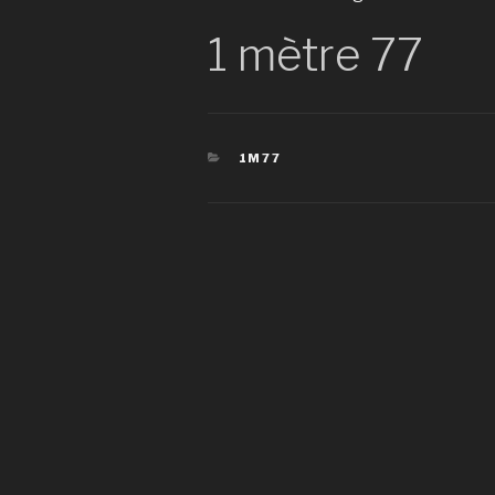
1 mètre 77
CATÉGORIES
1M77