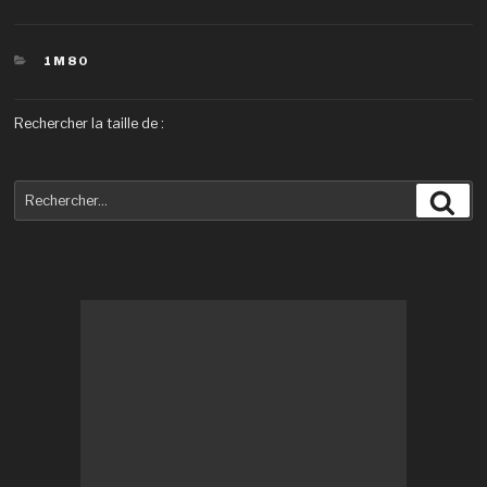
CATÉGORIES
1M80
Rechercher la taille de :
Recherche
Rec
pour
: