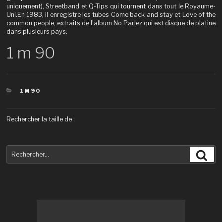
uniquement), Streetband et Q-Tips qui tournent dans tout le Royaume-
Uni.En 1983, il enregistre les tubes Come back and stay et Love of the
common people, extraits de l’album No Parlez qui est disque de platine
dans plusieurs pays.
1 m 90
CATÉGORIES
1M90
Rechercher la taille de :
Recherche
Rec
pour
: