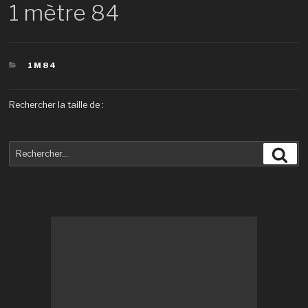
1 mètre 84
CATÉGORIES
1M84
Rechercher la taille de :
Recherche
Rec
pour
: