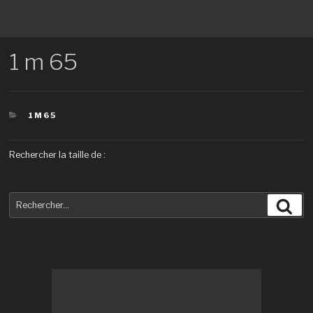
1 m 65
CATÉGORIES
1M65
Rechercher la taille de :
Recherche
Rec
pour
: