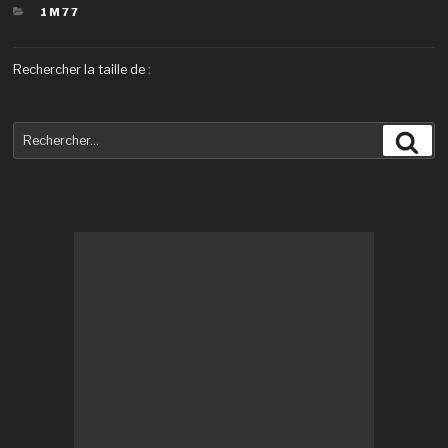
CATÉGORIES
1M77
Rechercher la taille de :
Recherche
Rec
pour
: