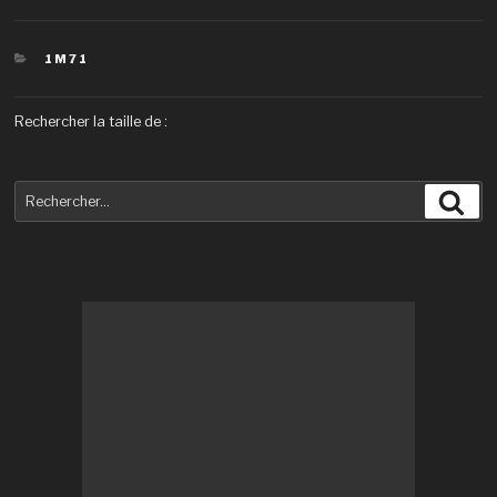
CATÉGORIES
1M71
Rechercher la taille de :
Recherche
Rec
pour
: