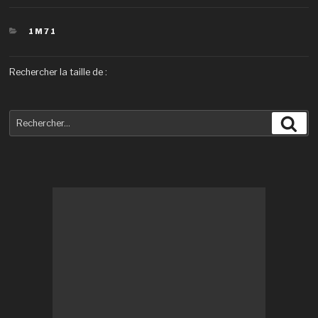
CATÉGORIES
1M71
Rechercher la taille de :
Recherche
Rec
pour
: