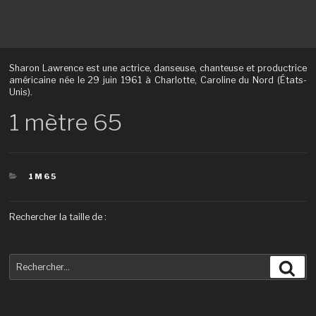
Sharon Lawrence est une actrice, danseuse, chanteuse et productrice
américaine née le 29 juin 1961 à Charlotte, Caroline du Nord (États-
Unis).
1 mètre 65
CATÉGORIES
1M65
Rechercher la taille de :
Recherche
Rec
pour
: