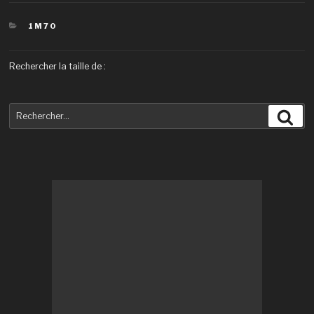
CATÉGORIES
1M70
Rechercher la taille de :
Recherche
Rec
pour
: