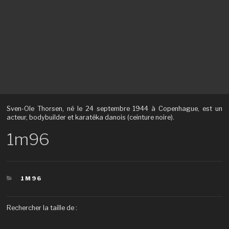
Sven-Ole Thorsen, né le 24 septembre 1944 à Copenhague, est un
acteur, bodybuilder et karatéka danois (ceinture noire).
1m96
CATÉGORIES
1M96
Rechercher la taille de :