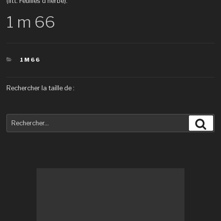
(litt. Feuilles d’herbe).
1 m 66
CATÉGORIES
1M66
Rechercher la taille de :
Recherche
Rec
pour
: