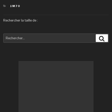
CATÉGORIES
1M70
Rechercher la taille de :
Recherche
Rec
pour
: