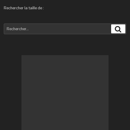
Rechercher la taille de :
Recherche
Rec
pour
: