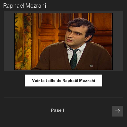
Raphaël Mezrahi
Voir la taille de Raphaël Mezrahi
Navigation
Pa
Page
1
sui
des
articles