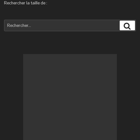
Rechercher la taille de :
Recherche
Rec
pour
: