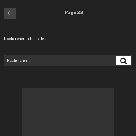
Navigation
Page
Page
28
précédente
des
articles
Rechercher la taille de :
Recherche
Rec
pour
: