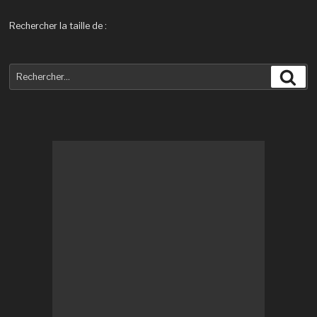
articles
Rechercher la taille de :
Recherche
Rec
pour
: