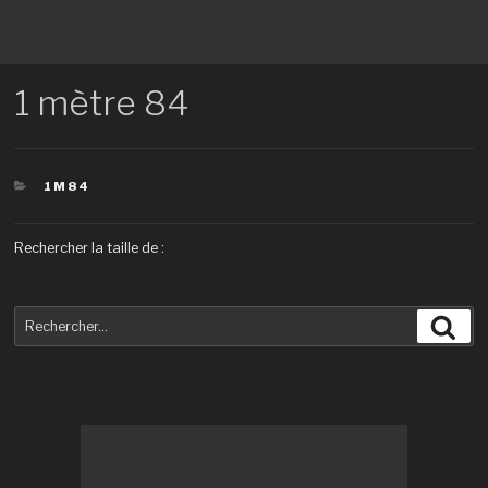
1 mètre 84
CATÉGORIES
1M84
Rechercher la taille de :
Recherche
Rec
pour
: