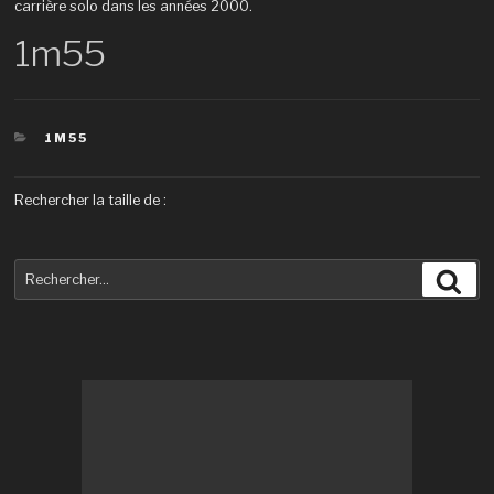
carrière solo dans les années 2000.
1m55
CATÉGORIES
1M55
Rechercher la taille de :
Recherche
Rec
pour
: