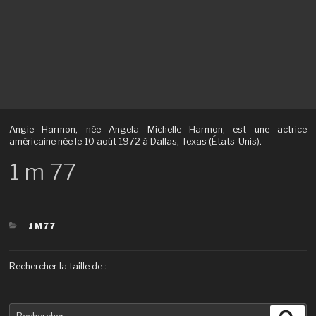
Angie Harmon, née Angela Michelle Harmon, est une actrice
américaine née le 10 août 1972 à Dallas, Texas (États-Unis).
1 m 77
CATÉGORIES
1M77
Rechercher la taille de :
Recherche