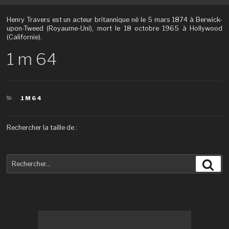
Henry Travers est un acteur britannique né le 5 mars 1874 à Berwick-
upon-Tweed (Royaume-Uni), mort le 18 octobre 1965 à Hollywood
(Californie).
1 m 64
CATÉGORIES
1M64
Rechercher la taille de :
Recherche
Rec
pour
: