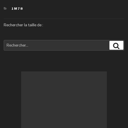
CATÉGORIES
1M78
Rechercher la taille de :
Recherche
Rec
pour
: