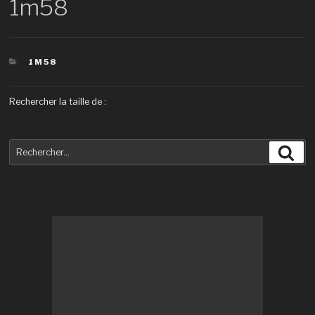
1m58
CATÉGORIES
1M58
Rechercher la taille de :
Recherche
Rec
pour
: