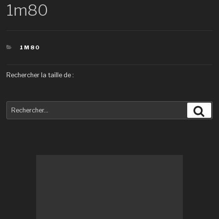
1m80
CATÉGORIES
1M80
Rechercher la taille de :
Recherche
Rec
pour
: