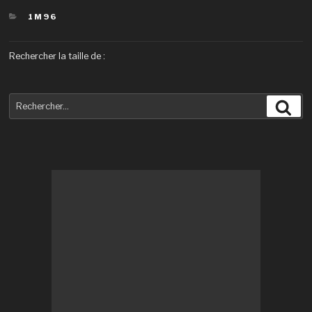
CATÉGORIES
1M96
Rechercher la taille de :
Recherche
Rec
pour
: