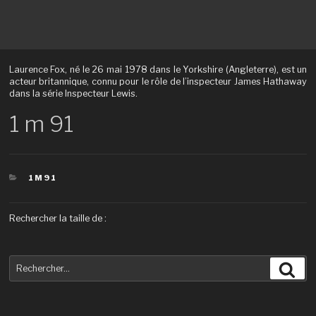
Laurence Fox, né le 26 mai 1978 dans le Yorkshire (Angleterre), est un
acteur britannique, connu pour le rôle de l’inspecteur James Hathaway
dans la série Inspecteur Lewis.
1 m 91
CATÉGORIES
1M91
Rechercher la taille de :
Recherche
Rec
pour
: