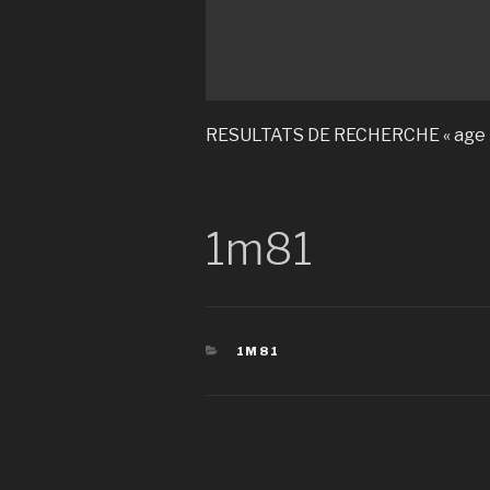
RESULTATS DE RECHERCHE « age 
1m81
CATÉGORIES
1M81