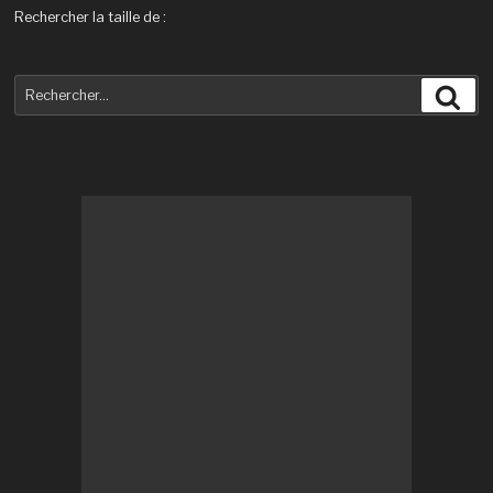
Rechercher la taille de :
Recherche
Rec
pour
: