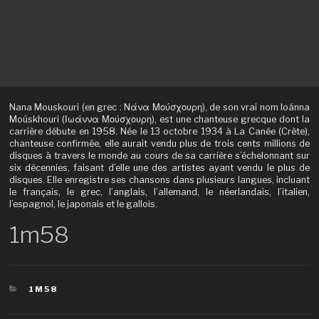
Nana Mouskouri (en grec : Nάνα Μούσχουρη), de son vrai nom Ioánna
Moúskhouri (Ιωάννα Μούσχουρη), est une chanteuse grecque dont la
carrière débute en 1958. Née le 13 octobre 1934 à La Canée (Crète),
chanteuse confirmée, elle aurait vendu plus de trois cents millions de
disques à travers le monde au cours de sa carrière s’échelonnant sur
six décennies, faisant d’elle une des artistes ayant vendu le plus de
disques. Elle enregistre ses chansons dans plusieurs langues, incluant
le français, le grec, l’anglais, l’allemand, le néerlandais, l’italien,
l’espagnol, le japonais et le gallois.
1m58
CATÉGORIES
1M58