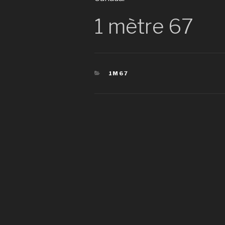
1 mètre 67
CATÉGORIES
1M67