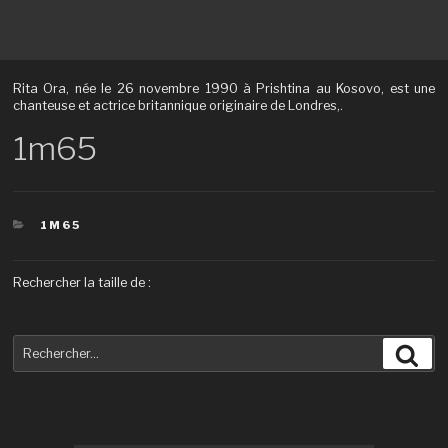
Rita Ora, née le 26 novembre 1990 à Prishtina au Kosovo, est une
chanteuse et actrice britannique originaire de Londres,.
1m65
CATÉGORIES
1M65
Rechercher la taille de :
Recherche
Rec
pour
: