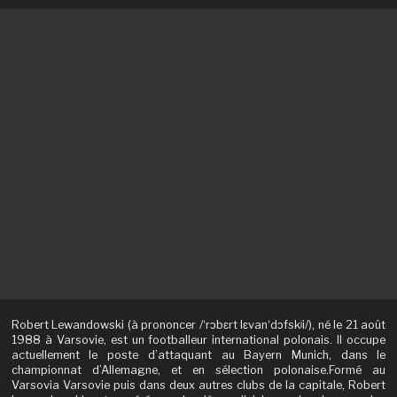
Robert Lewandowski (à prononcer /ˈrɔbɛrt lɛvanˈdɔfskʲi/), né le 21 août
1988 à Varsovie, est un footballeur international polonais. Il occupe
actuellement le poste d’attaquant au Bayern Munich, dans le
championnat d’Allemagne, et en sélection polonaise.Formé au
Varsovia Varsovie puis dans deux autres clubs de la capitale, Robert