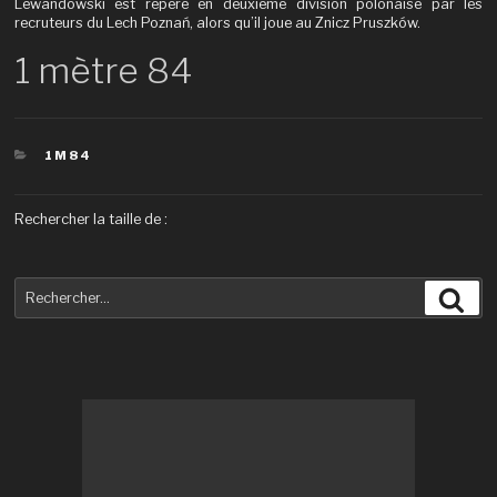
Lewandowski est repéré en deuxième division polonaise par les
recruteurs du Lech Poznań, alors qu’il joue au Znicz Pruszków.
1 mètre 84
CATÉGORIES
1M84
Rechercher la taille de :
Recherche
Rec
pour
: