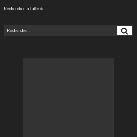
Rechercher la taille de :
Recherche
Rec
pour
: