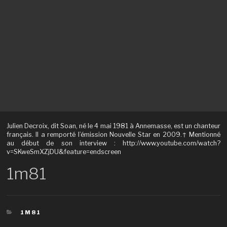
Julien Decroix, dit Soan, né le 4 mai 1981 à Annemasse, est un chanteur
français. Il a remporté l’émission Nouvelle Star en 2009.↑ Mentionné
au début de son interview : http://www.youtube.com/watch?
v=SKweSmXZjDU&feature=endscreen
1m81
CATÉGORIES
1M81