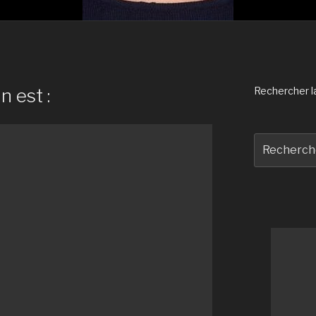
n est :
Rechercher la 
Recherche
pour
: