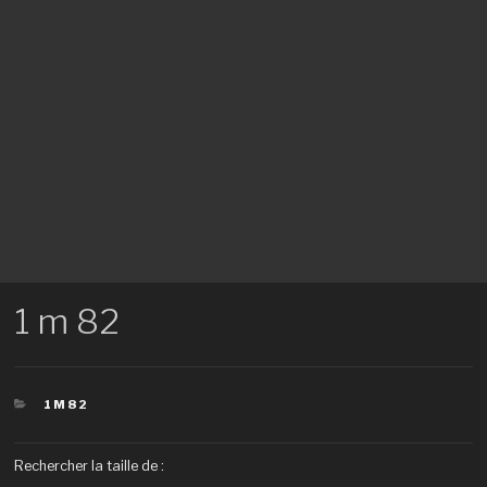
1 m 82
CATÉGORIES
1M82
Rechercher la taille de :