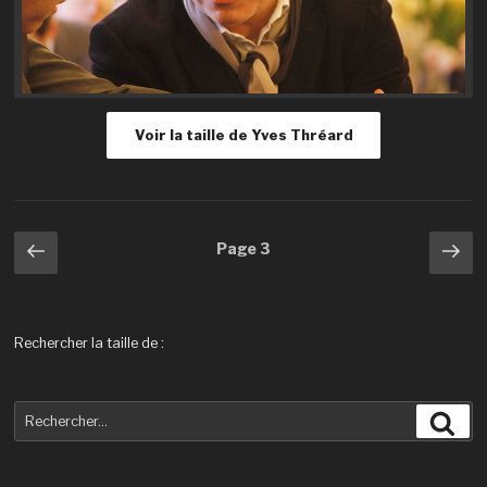
Voir la taille de Yves Thréard
Navigation
Page
Pa
Page
3
précédente
sui
des
articles
Rechercher la taille de :
Recherche
Rec
pour
: