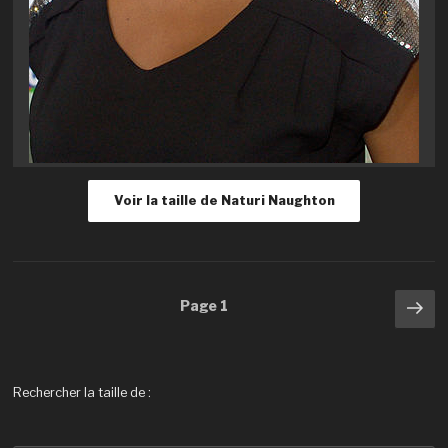
Voir la taille de Naturi Naughton
Navigation
Pa
Page
1
sui
des
articles
Rechercher la taille de :