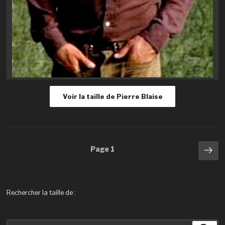
Voir la taille de Pierre Blaise
Navigation
Pa
Page
1
sui
des
articles
Rechercher la taille de :
Recherche